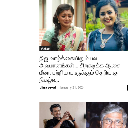
சினிமா
நிஜ வாழ்க்கையிலும் பல
அவமானங்கள்… சிறகடிக்க ஆசை
மீனா பற்றிய யாருக்கும் தெரியாத
நிகழ்வு..
dinaseval
-
January 31, 2024