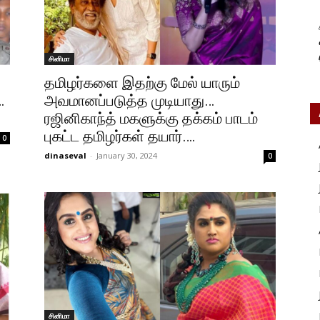
சினிமா
தமிழர்களை இதற்கு மேல் யாரும்
…
அவமானப்படுத்த முடியாது…
ரஜினிகாந்த் மகளுக்கு தக்கம் பாடம்
புகட்ட தமிழர்கள் தயார்….
0
dinaseval
-
January 30, 2024
0
சினிமா