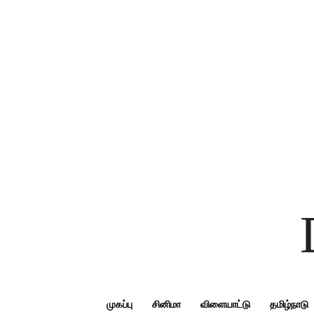
முகப்பு
சினிமா
விளையாட்டு
தமிழ்நாடு