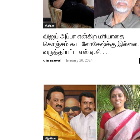
சினிமா
விஜய் அப்பா என்கிற மரியாதை
கொஞ்சம் கூட லோகேஷ்க்கு இல்லை
வருத்தப்பட்ட எஸ்.ஏ.சி …
dinaseval
-
January 30, 2024
அரசியல்