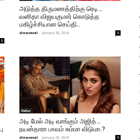
அடுத்த திருமணத்திற்கு ரெடி…
வனிதா விஜயகுமார் கொடுத்த
மகிழ்ச்சியான செய்தி..
dinaseval
-
January 30, 2024
0
0
சினிமா
அடி மேல் அடி வாங்கும் அஜித்…
பு
நயன்தாரா பாவம் சும்மா விடுமா.?
dinaseval
-
January 29, 2024
0