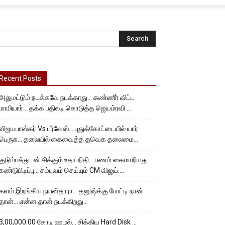
Recent Posts
அதுமட்டும் நடக்கவே நடக்காது… கண்ணீர் விட்ட
மாமியார்… தக்க பதிலடி கொடுத்த ஜெயம்ரவி …
விஜயபாஸ்கர் Vs பர்வேஸ்… புதுக்கோட்டையில் யார்
பெருசு… தலையில் கைவைத்த தவெக தலைமை…
குடும்பத்துடன் சிக்கும் உதயநிதி… பணம் கைமாறியது
கண்டுபிடிப்பு… சம்பவம் செய்யும் CM விஜய்….
களம் இறங்கிய நயன்தாரா… தனுஷ்க்கு போட்டி நான்
தான்… என்ன தான் நடக்கிறது…
3,00,000.00 கோடி ஊழல்… சிக்கிய Hard Disk …