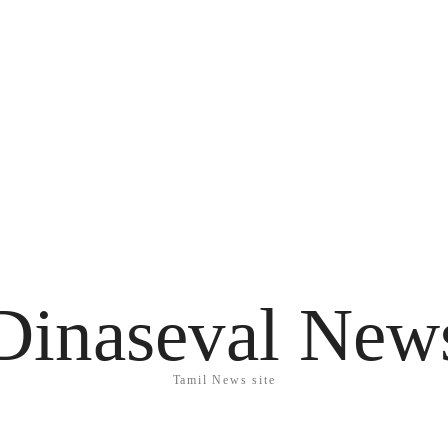
Dinaseval New
Tamil News site