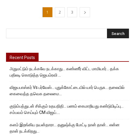
1
2
3
Recent Posts
அதுமட்டும் நடக்கவே நடக்காது… கண்ணீர் விட்ட மாமியார்… தக்க
பதிலடி கொடுத்த ஜெயம்ரவி …
விஜயபாஸ்கர் Vs பர்வேஸ்… புதுக்கோட்டையில் யார் பெருசு… தலையில்
கைவைத்த தவெக தலைமை…
குடும்பத்துடன் சிக்கும் உதயநிதி… பணம் கைமாறியது கண்டுபிடிப்பு…
சம்பவம் செய்யும் CM விஜய்….
களம் இறங்கிய நயன்தாரா… தனுஷ்க்கு போட்டி நான் தான்… என்ன
தான் நடக்கிறது…