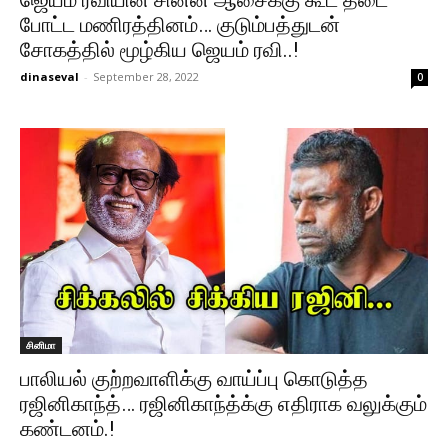
ஜெயம் ரவியின் சின்ன ஆசைக்கு கூட தடை
போட்ட மணிரத்தினம்… குடும்பத்துடன்
சோகத்தில் மூழ்கிய ஜெயம் ரவி..!
dinaseval
-
September 28, 2022
0
சினிமா
பாலியல் குற்றவாளிக்கு வாய்ப்பு கொடுத்த
ரஜினிகாந்த்… ரஜினிகாந்த்க்கு எதிராக வலுக்கும்
கண்டனம்.!