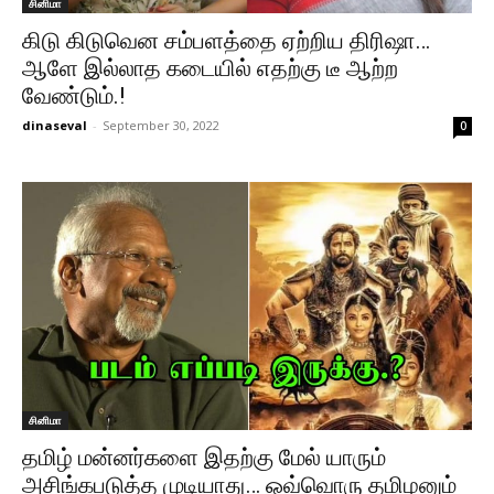
சினிமா
கிடு கிடுவென சம்பளத்தை ஏற்றிய திரிஷா…
ஆளே இல்லாத கடையில் எதற்கு டீ ஆற்ற
வேண்டும்.!
dinaseval
-
September 30, 2022
0
சினிமா
தமிழ் மன்னர்களை இதற்கு மேல் யாரும்
அசிங்கபடுத்த முடியாது… ஒவ்வொரு தமிழனும்