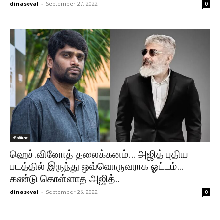
dinaseval
-
September 27, 2022
0
சினிமா
ஹெச்.வினோத் தலைக்கனம்… அஜித் புதிய
படத்தில் இருந்து ஒவ்வொருவராக ஓட்டம்…
கண்டு கொள்ளாத அஜித்..
dinaseval
-
September 26, 2022
0