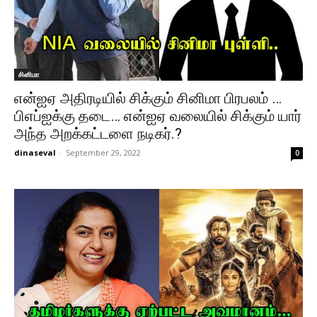
சினிமா
என்ஐஏ அதிரடியில் சிக்கும் சினிமா பிரபலம் …
பிஎப்ஐக்கு தடை… என்ஐஏ வலையில் சிக்கும் யார்
அந்த அறக்கட்டளை நடிகர்.?
dinaseval
-
September 29, 2022
0