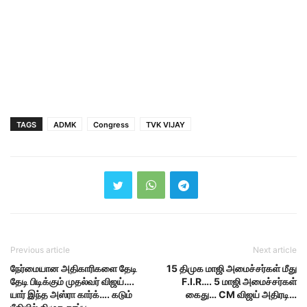
TAGS
ADMK
Congress
TVK VIJAY
Previous article
Next article
நேர்மையான அதிகாரிகளை தேடி
15 திமுக மாஜி அமைச்சர்கள் மீது
தேடி பிடிக்கும் முதல்வர் விஜய்….
F.I.R…. 5 மாஜி அமைச்சர்கள்
யார் இந்த அஸ்ரா கார்க்…. கடும்
கைது… CM விஜய் அதிரடி…