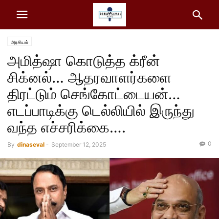
அரசியல்
அமித்ஷா கொடுத்த க்ரீன்
சிக்னல்… ஆதரவாளர்களை
திரட்டும் செங்கோட்டையன்…
எடப்பாடிக்கு டெல்லியில் இருந்து
வந்த எச்சரிக்கை….
0
By
dinaseval
-
September 12, 2025