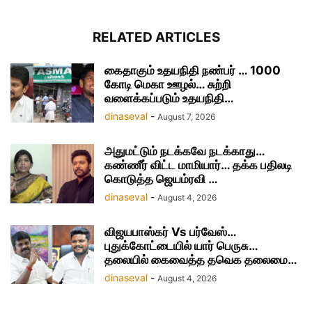
RELATED ARTICLES
கைதாகும் உதயநிதி நண்பர் … 1000
கோடி மெகா ஊழல்… சுற்றி
வளைக்கப்படும் உதயநிதி…
dinaseval
-
August 7, 2026
அதுமட்டும் நடக்கவே நடக்காது…
கண்ணீர் விட்ட மாமியார்… தக்க பதிலடி
கொடுத்த ஜெயம்ரவி …
dinaseval
-
August 4, 2026
விஜயபாஸ்கர் Vs பர்வேஸ்…
புதுக்கோட்டையில் யார் பெருசு…
தலையில் கைவைத்த தவெக தலைமை…
dinaseval
-
August 4, 2026