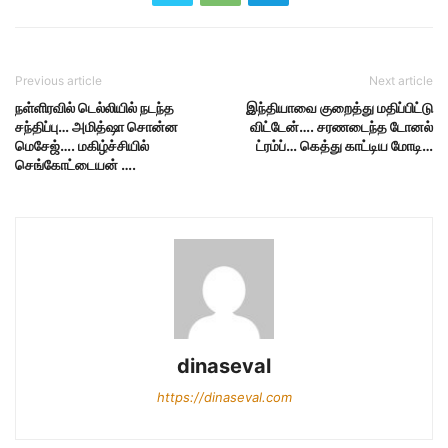
Previous article
Next article
நள்ளிரவில் டெல்லியில் நடந்த
இந்தியாவை குறைத்து மதிப்பிட்டு
சந்திப்பு… அமித்ஷா சொன்ன
விட்டேன்…. சரணடைந்த டோனல்
மெசேஜ்…. மகிழ்ச்சியில்
ட்ரம்ப்… கெத்து காட்டிய மோடி…
செங்கோட்டையன் ….
dinaseval
https://dinaseval.com