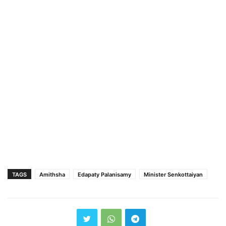
TAGS
Amithsha
Edapaty Palanisamy
Minister Senkottaiyan