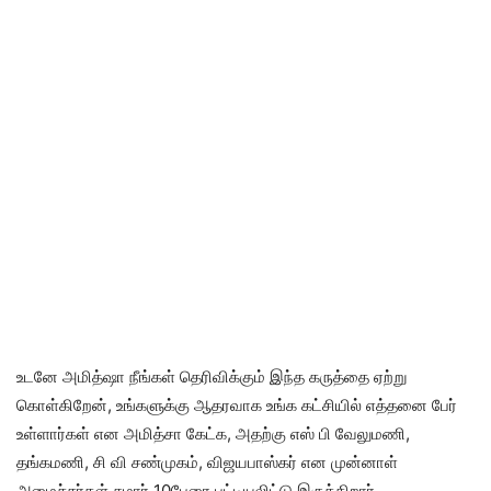
உடனே அமித்ஷா நீங்கள் தெரிவிக்கும் இந்த கருத்தை ஏற்று
கொள்கிறேன், உங்களுக்கு ஆதரவாக உங்க கட்சியில் எத்தனை பேர்
உள்ளார்கள் என அமித்சா கேட்க, அதற்கு எஸ் பி வேலுமணி,
தங்கமணி, சி வி சண்முகம், விஜயபாஸ்கர் என முன்னாள்
அமைச்சர்கள் சுமார் 10பேரை பட்டியலிட்டு இருக்கிறார்