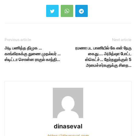
Previous article
Next article
அடி பணித்த திமுக …
ரமணா பட பாணியில் கே என் நேரு
காங்கிரசுக்கு துணை முதல்வர் …
கைது…. அமித்ஷா போட்ட
ஸ்டிட்டா சொன்ன ராகுல் காந்தி…
ஸ்கெட்ச்… தேர்தலுக்குள் 5
அமைச்சர்களுக்கு சிறை…
dinaseval
https://dinaseval.com