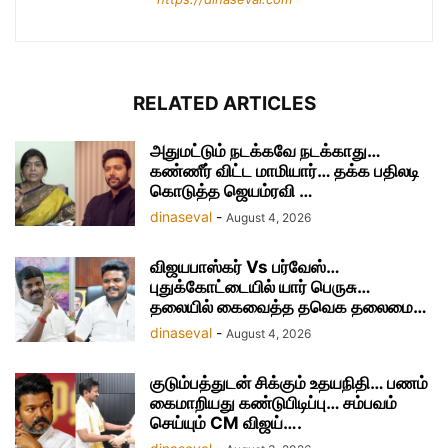
RELATED ARTICLES
அதுமட்டும் நடக்கவே நடக்காது…
கண்ணீர் விட்ட மாமியார்… தக்க பதிலடி
கொடுத்த ஜெயம்ரவி …
dinaseval
-
August 4, 2026
விஜயபாஸ்கர் Vs பர்வேஸ்…
புதுக்கோட்டையில் யார் பெருசு…
தலையில் கைவைத்த தவெக தலைமை…
dinaseval
-
August 4, 2026
குடும்பத்துடன் சிக்கும் உதயநிதி… பணம்
கைமாறியது கண்டுபிடிப்பு… சம்பவம்
செய்யும் CM விஜய்….