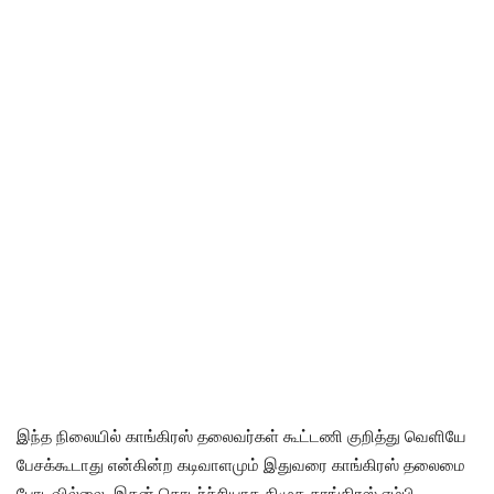
இந்த நிலையில் காங்கிரஸ் தலைவர்கள் கூட்டணி குறித்து வெளியே
பேசக்கூடாது என்கின்ற கடிவாளமும் இதுவரை காங்கிரஸ் தலைமை
போடவில்லை, இதன் தொடர்ச்சியாக திமுக காங்கிரஸ் எம்பி