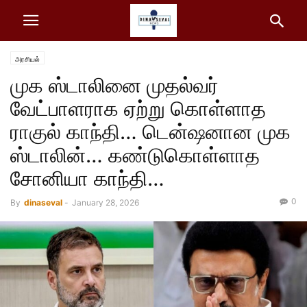
அரசியல்
முக ஸ்டாலினை முதல்வர்
வேட்பாளராக ஏற்று கொள்ளாத
ராகுல் காந்தி… டென்ஷனான முக
ஸ்டாலின்… கண்டுகொள்ளாத
சோனியா காந்தி…
0
By
dinaseval
-
January 28, 2026