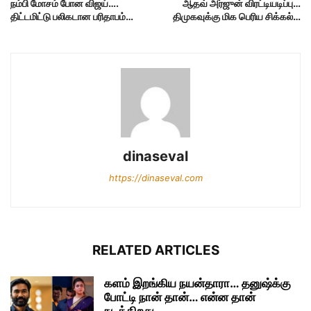
நம்பி மோசம் போன விஜய்….
ஆதவ் அர்ஜுன் விரட்டியடிப்பு…
திட்டமிட்டு பலிகடான பரிதாபம்…
திமுகவுக்கு மிக பெரிய சிக்கல்…
dinaseval
https://dinaseval.com
RELATED ARTICLES
களம் இறங்கிய நயன்தாரா… தனுஷ்க்கு
போட்டி நான் தான்… என்ன தான்