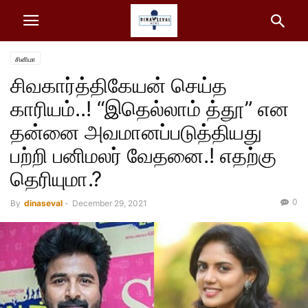
சினிமா
சிவகார்த்திகேயன் செய்த
காரியம்..! “இதெல்லாம் த்தூ” என
தன்னை அவமானப்படுத்தியது
பற்றி பனிமலர் வேதனை.! எதற்கு
தெரியுமா.?
0
By
dinaseval
-
December 29, 2021