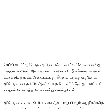
செய்தி வாசிக்கும்போது அவர் டைரக்டராக உட்கார்ந்தாலே எனக்கு
பதற்றமாகிவிடும், அமைதியான மனநிலையே இருக்காது. அதனை
கடக்க சில நாட்கள் தேவைப்பட்டது. இந்த காட்சிக்கு வருவோம்,
இப்போதுவரை தமிழில் ஆகச் சிறந்த நிகழ்ச்சித் தொகுப்பாளர் யார்
என்றால் சிவகார்த்திகேயன் என்று சொல்லுவேன்.
இப்போது எவ்வளவு பெரிய நடிகர் ஆனதற்குப்பிறகும் ஒரு நிகழ்ச்சித்
தொகுப்பாளர் மேடையில் ட்ரம்ஸ் வாசித்தவருக்கு நன்றி