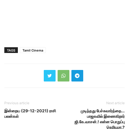
TAGS
Tamil Cinema
Previous article
Next article
இன்றைய (29-12-2021) ராசி
முடிந்தது பேச்சுவார்த்தை…
பலன்கள்
பாஜகவில் இணைகிறார்
ஜி.கே.வாசன்.! என்ன பொறுப்பு
தெரியுமா.?