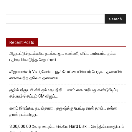
Recent Posts
அதுமட்டும் நடக்கவே நடக்காது… கண்ணீர் விட்ட மாமியார்… தக்க
பதிலடி கொடுத்த ஜெயம்ரவி …
விஜயபாஸ்கர் Vs பர்வேஸ்… புதுக்கோட்டையில் யார் பெருசு… தலையில்
கைவைத்த தவெக தலைமை…
குடும்பத்துடன் சிக்கும் உதயநிதி… பணம் கைமாறியது கண்டுபிடிப்பு…
சம்பவம் செய்யும் CM விஜய்….
களம் இறங்கிய நயன்தாரா… தனுஷ்க்கு போட்டி நான் தான்… என்ன
தான் நடக்கிறது…
3,00,000.00 கோடி ஊழல்… சிக்கிய Hard Disk … செந்தில்பாலாஜியால்