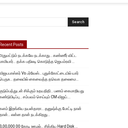
Recent Posts
அதுமட்டும் நடக்கவே நடக்காது… கண்ணீர் விட்ட
மாமியார்… தக்க பதிலடி கொடுத்த ஜெயம்ரவி …
விஜயபாஸ்கர் Vs பர்வேஸ்… புதுக்கோட்டையில் யார்
பெருசு… தலையில் கைவைத்த தவெக தலைமை…
குடும்பத்துடன் சிக்கும் உதயநிதி… பணம் கைமாறியது
கண்டுபிடிப்பு… சம்பவம் செய்யும் CM விஜய்….
களம் இறங்கிய நயன்தாரா… தனுஷ்க்கு போட்டி நான்
தான்… என்ன தான் நடக்கிறது…
3,00,000.00 கோடி ஊழல்… சிக்கிய Hard Disk …