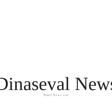
Dinaseval New
Tamil News site