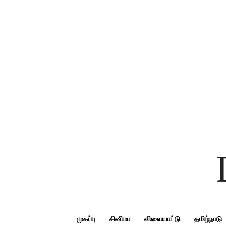
முகப்பு
சினிமா
விளையாட்டு
தமிழ்நாடு