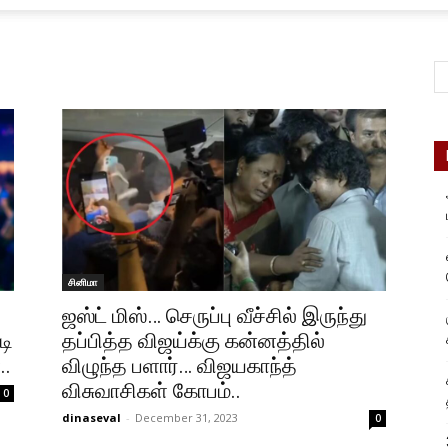
சினிமா
ஜஸ்ட் மிஸ்… செருப்பு வீச்சில் இருந்து
டி
தப்பித்த விஜய்க்கு கன்னத்தில்
..
விழுந்த பளார்… விஜயகாந்த்
விசுவாசிகள் கோபம்..
0
dinaseval
-
December 31, 2023
0