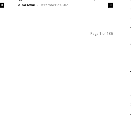
dinaseval
-
December 29, 2023
0
0
Page 1 of 136