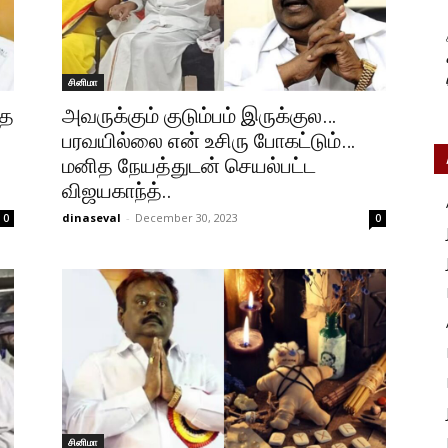
சினிமா
்த
அவருக்கும் குடும்பம் இருக்குல…
பரவயில்லை என் உசிரு போகட்டும்…
மனித நேயத்துடன் செயல்பட்ட
விஜயகாந்த்..
dinaseval
-
December 30, 2023
0
0
சினிமா