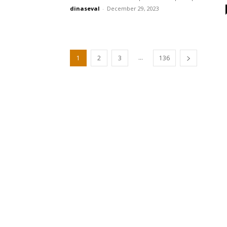
dinaseval
-
December 29, 2023
...
1
2
3
136