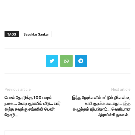
TAGS
Savukku Sankar
Previous article
Next article
பெண் தோழிக்கு 100 பவுன்
இந்த நேரங்களில் மட்டும் நீங்கள் டீ,
நகை… கோடி ரூபாயில் வீடு… யார்
காபி குடிக்க கூடாது… ரத்த
அந்த சவுக்கு சங்கரின் பெண்
அழுத்தம் ஏற்படுமாம்… வெளியான
தோழி…
ஆராய்ச்சி தகவல்..