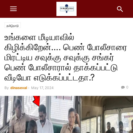
தமிழ்நாடு
உங்களை மீடியாவில்
கிழிக்கிறேன்…. பெண் போலீசாரை
மிரட்டிய சவுக்கு சவுக்கு சங்கர்
பெண் போலீசாரால் தாக்கப்பட்டு
வீடியோ எடுக்கப்பட்டதா.?
0
By
dinaseval
-
May 17, 2024