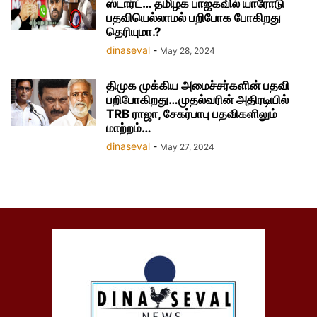
ஸ்டார்ட்… தமிழக பாஜகவில் யாரோடு
பதவியெல்லாமல் பறிபோக போகிறது
தெரியுமா.?
dinaseval
-
May 28, 2024
திமுக முக்கிய அமைச்சர்களின் பதவி
பறிபோகிறது…முதல்வரின் அதிரடியில்
TRB ராஜா, சேகர்பாபு பதவிகளிலும்
மாற்றம்…
dinaseval
-
May 27, 2024